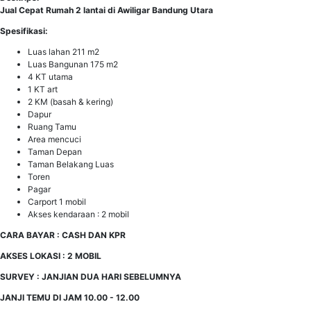
Jual Cepat Rumah 2 lantai di Awiligar Bandung Utara
Spesifikasi:
Luas lahan 211 m2
Luas Bangunan 175 m2
4 KT utama
1 KT art
2 KM (basah & kering)
Dapur
Ruang Tamu
Area mencuci
Taman Depan
Taman Belakang Luas
Toren
Pagar
Carport 1 mobil
Akses kendaraan : 2 mobil
CARA BAYAR : CASH DAN KPR
AKSES LOKASI : 2 MOBIL
SURVEY : JANJIAN DUA HARI SEBELUMNYA
JANJI TEMU DI JAM 10.00 - 12.00