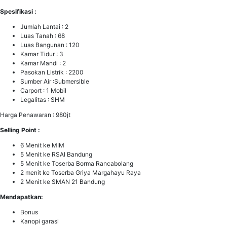
Spesifikasi :
Jumlah Lantai : 2
Luas Tanah : 68
Luas Bangunan : 120
Kamar Tidur : 3
Kamar Mandi : 2
Pasokan Listrik : 2200
Sumber Air :Submersible
Carport : 1 Mobil
Legalitas : SHM
Harga Penawaran : 980jt
Selling Point :
6 Menit ke MIM
5 Menit ke RSAI Bandung
5 Menit ke Toserba Borma Rancabolang
2 menit ke Toserba Griya Margahayu Raya
2 Menit ke SMAN 21 Bandung
Mendapatkan:
Bonus
Kanopi garasi