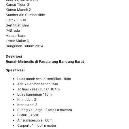
Kamar Tidur: 3
Kamar Mandi: 2
Sumber Air: Sumbersible
Listrik: 3500
Sertifikat: shm
IMB: ada
Hadap: barat
Lebar Muka: 6
Bangunan Tahun: 2024
Deskripsi
Rumah Minimalis di Padalarang Bandung Barat
Spesifikasi:
Luas tanah sesuai sertifikat.. 89m
Ada kelebihan tanah 15m
Jd luas keseluruhan 104m
Luas bangunan 110m
Kmr tidur.. 3
Kmr mandi 2
Ruang keluarga.. 2 (atas n bawah)
Listrik.. 3.500
Air summersible.. 60m
Carport.. 1 mobil n motor