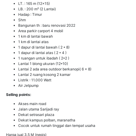
LT. : 165 m (12x15)
LB. : 200 m² (2 Lantai)
Hadap : Timur
Shm
Bangunan th : baru renovasi 2022
Area parkir carport 4 mobil
1 km di lantai bawah
1 km di lantai atas
1 dapur di lantai bawah ( 2 * 8)
1 dapur di lantai atas ( 2 * 4 )
1 ruangan untuk ibadah ( 2*2 )
Lantai 1 blong ukuran (12*10)
Lantai 2 ada area outdoor berkanopi( 6 x 8)
Lantai 2 ruang kosong 2 kamar
Listrik : 11.000 Watt
Air Jetpump
Selling points:
Akses main road
Jalan utama Sarijadi ray
Dekat setrasari plaza
Dekat kampus polban, maranatha
Cocok untuk rumah tinggal dan tempat usaha
Harga jual 3.5 M (nepis)