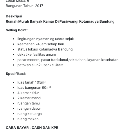
Lebar Muka: 6
Bangunan Tahun: 2017
Deskripsi
Rumah Murah Banyak Kamar Di Pasirwangi Kotamadya Bandung
Selling Point:
lingkungan nyaman dg udara sejuk
keamanan 24 jam setiap hari
status lokasi Kotamadya Bandung
dekat ke fasilitas umum
pasar modern, pasar tradisional,sekolahan, layanan kesehatan
patokan alun2 uber ke Utara
Spesifikasi:
luas tanah 105m²
luas bangunan 90m²
4 kamar tidur
2 kamar mandi
ruangan tamu
ruangan dapur
ruang keluarga
ruang makan
CARA BAYAR : CASH DAN KPR