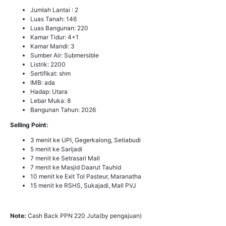
Jumlah Lantai : 2
Luas Tanah: 146
Luas Bangunan: 220
Kamar Tidur: 4+1
Kamar Mandi: 3
Sumber Air: Submersible
Listrik: 2200
Sertifikat: shm
IMB: ada
Hadap: Utara
Lebar Muka: 8
Bangunan Tahun: 2026
Selling Point:
3 menit ke UPI, Gegerkalong, Setiabudi
5 menit ke Sarijadi
7 menit ke Setrasari Mall
7 menit ke Masjid Daarut Tauhid
10 menit ke Exit Tol Pasteur, Maranatha
15 menit ke RSHS, Sukajadi, Mall PVJ
Note:
Cash Back PPN 220 Juta(by pengajuan)