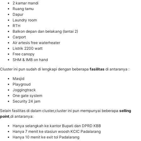
2 kamar mandi
Ruang tamu
Dapur
Laundry room
RTH
Balkon depan dan belakang (lantai 2)
Carport
Air artesis free waterheater
Listrik 2200 watt
Free canopy
SHM & IMB on hand
Cluster ini pun sudah di lengkapi dengan beberapa
fasilitas
di antaranya :
Masjid
Playgroud
Joggingtrack
One gate system
Security 24 jam
Selain fasilitas di dalam cluster,cluster ini pun mempunyai beberapa
selling
point
,di antaranya:
Hanya selangkah ke kantor Bupati dan DPRD KBB
Hanya 7 menit ke stasiun woosh KCIC Padalarang
Hanya 10 menit ke exit tol Padalarang