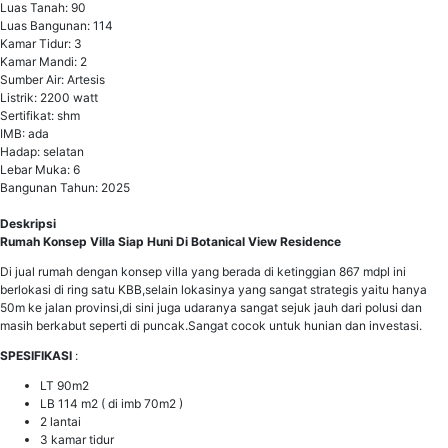
Luas Tanah: 90
Luas Bangunan: 114
Kamar Tidur: 3
Kamar Mandi: 2
Sumber Air: Artesis
Listrik: 2200 watt
Sertifikat: shm
IMB: ada
Hadap: selatan
Lebar Muka: 6
Bangunan Tahun: 2025
Deskripsi
Rumah Konsep Villa Siap Huni Di Botanical View Residence
Di jual rumah dengan konsep villa yang berada di ketinggian 867 mdpl ini
berlokasi di ring satu KBB,selain lokasinya yang sangat strategis yaitu hanya
50m ke jalan provinsi,di sini juga udaranya sangat sejuk jauh dari polusi dan
masih berkabut seperti di puncak.Sangat cocok untuk hunian dan investasi.
SPESIFIKASI
:
LT 90m2
LB 114 m2 ( di imb 70m2 )
2 lantai
3 kamar tidur