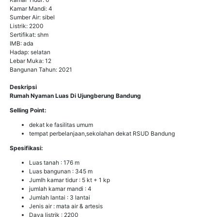
Kamar Mandi: 4
Sumber Air: sibel
Listrik: 2200
Sertifikat: shm
IMB: ada
Hadap: selatan
Lebar Muka: 12
Bangunan Tahun: 2021
Deskripsi
Rumah Nyaman Luas Di Ujungberung Bandung
Selling Point:
dekat ke fasilitas umum
tempat perbelanjaan,sekolahan dekat RSUD Bandung
Spesifikasi:
Luas tanah : 176 m
Luas bangunan : 345 m
Jumlh kamar tidur : 5 kt + 1 kp
jumlah kamar mandi : 4
Jumlah lantai : 3 lantai
Jenis air : mata air & artesis
Daya listrik : 2200