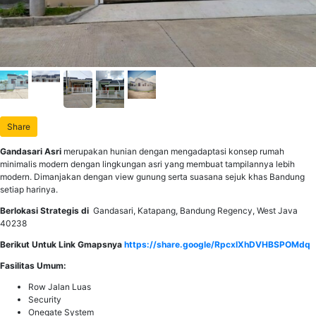
Share
Gandasari Asri
merupakan hunian dengan mengadaptasi konsep rumah
minimalis modern dengan lingkungan asri yang membuat tampilannya lebih
modern. Dimanjakan dengan view gunung serta suasana sejuk khas Bandung
setiap harinya.
Berlokasi Strategis di
Gandasari, Katapang, Bandung Regency, West Java
40238
Berikut Untuk Link Gmapsnya
https://share.google/RpcxIXhDVHBSPOMdq
Fasilitas Umum:
Row Jalan Luas
Security
Onegate System